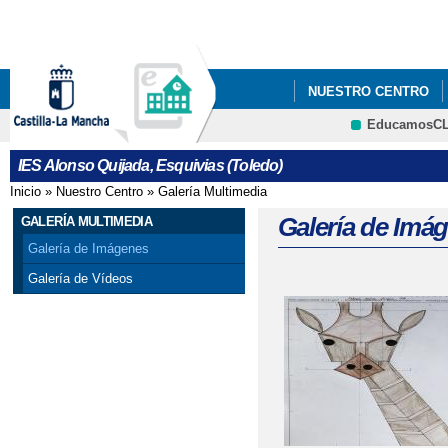
Pa
co
pri
NUESTRO CENTRO
EducamosC
ADMISIÓN CURSO 202
CRFP
IES Alonso Quijada, Esquivias (Toledo)
Inicio
»
Nuestro Centro
»
Galería Multimedia
Se encuentra usted aquí
Galería de Imá
GALERÍA MULTIMEDIA
Galería de Imágenes
Galería de Vídeos