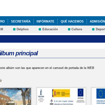
Pasar al
contenido
principal
TRO
SECRETARÍA
INFÓRMATE
QUÉ HACEMOS
ADMISIÓN
LM
Delphos
Educación
Cultura
Depor
álbum principal
este albúm son las que aparecen en el carrusel de portada de la WEB