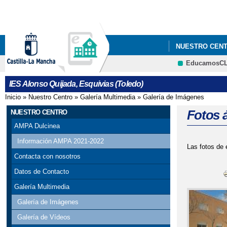
NUESTRO CEN
EducamosC
IES Alonso Quijada, Esquivias (Toledo)
Inicio
»
Nuestro Centro
»
Galería Multimedia
»
Galería de Imágenes
Se encuentra usted aquí
Fotos 
NUESTRO CENTRO
AMPA Dulcinea
Información AMPA 2021-2022
Las fotos de 
Contacta con nosotros
Datos de Contacto
Galería Multimedia
Galería de Imágenes
Galería de Vídeos